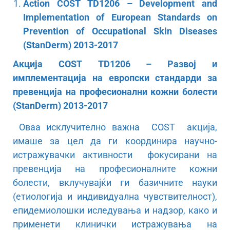
Action COST TD1206 – Development and
Implementation of European Standards on
Prevention of Occupational Skin Diseases
(StanDerm)
2013-2017
Акција COST TD1206 – Развој и
имплементација на европски стандарди за
превенција на професионални кожни болести
(StanDerm) 2013-2017
Оваа исклучително важна COST акција,
имаше за цел да ги координира научно-
истражувачки активности фокусирани на
превенција на професионалните кожни
болести, вклучувајќи ги базичните науки
(етиологија и индивидуална чувствителност),
епидемиолошки иследувања и надзор, како и
применети клинички истражувања на