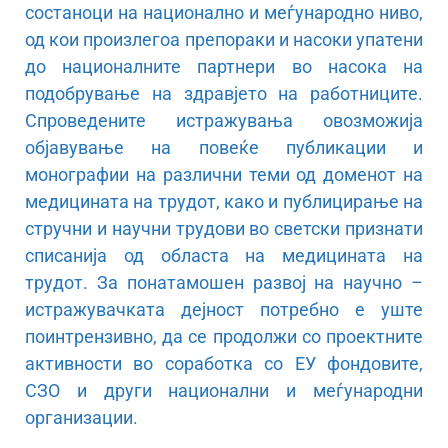
состаноци на национално и меѓународно ниво,
од кои произлегоа препораки и насоки упатени
до националните партнери во насока на
подобрување на здравјето на работниците.
Спроведените истражувања овозможија
објавување на повеќе публикации и
монографии на различни теми од доменот на
медицината на трудот, како и публицирање на
стручни и научни трудови во светски признати
списанија од областа на медицината на
трудот. За понатамошен развој на научно –
истражувачката дејност потребно е уште
поинтрензивно, да се продолжи со проектните
активности во соработка со ЕУ фондовите,
СЗО и други национални и меѓународни
организации.