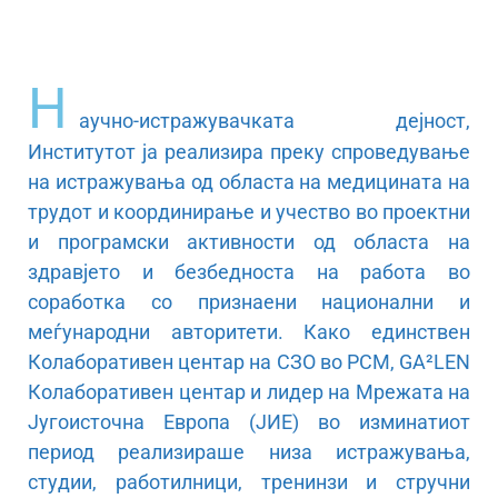
Н
аучно-истражувачката дејност,
Институтот ја реализира преку спроведување
на истражувања од областа на медицината на
трудот и координирање и учество во проектни
и програмски активности од областа на
здравјето и безбедноста на работа во
соработка со признаени национални и
меѓународни авторитети. Како единствен
Колаборативен центар на СЗО во РСМ, GA²LEN
Колаборативен центар и лидер на Мрежата на
Југоисточна Европа (ЈИЕ) во изминатиот
период реализираше низа истражувања,
студии, работилници, тренинзи и стручни