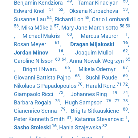
49
50
Benjamin Kendziora
,
Tamar Kinaciyan
,
51
52
53
Edward Knol
,
Oksana Kurbacheva
,
54
55
Susanne Lau
,
Richard Loh
,
Carlo Lombardi
56
57
58
59
,
Mika Mäkelä
,
Mary Jane Marchisotto
60
1
,
Michael Makris
,
Marcus Maurer
,
61
16
Rosan Meyer
,
Dragan Mijakoski
,
16
62
Jordan Minov
,
Joaquim Mullol
,
63
64
65
Caroline Nilsson
,
Anna Nowak-Wegrzyn
66
67
,
Bright I Nwaru
,
Mikela Odemyr
,
68
69
Giovanni Battista Pajno
,
Sushil Paudel
,
70
71
72
Nikolaos G Papadopoulos
,
Harald Renz
,
73
19
74
Giampaolo Ricci
,
Johannes Ring
,
75
76
77
78
Barbara Rogala
,
Hugh Sampson
,
79
80
Gianenrico Senna
,
Brigita Sitkauskiene
,
81
1
Peter Kenneth Smith
,
Katarina Stevanovic
,
16
82
Sasho Stoleski
,
Hania Szajewska
.