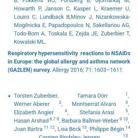
B, Fokkens WJ, Forsberg B, Gjomarkaj M,
Howarth P, Janson C, Kasper L, Kraemer U,
Louiro C, Lundback B,Minov J, Nizankowska-
Mogilnicka E, Papadopoulos N, Sakellariou AG,
Todo-Bom A, Toskala E, Zejda JE, Zuberbier T,
Kowalski ML.
Respiratory hypersensitivity reactions to NSAIDs
in Europe: the global allergy and asthma network
(GA2LEN) survey.
Allergy 2016; 71: 1603–1611.
1
Torsten Zuberbier
,
Tamara Dörr
,
2
3
Werner Aberer
,
Montserrat Alvaro
,
4
5
Elizabeth Angier
,
Stefania Arasi
,
6
7
8
9
10
Hasan Arshad
,
Barbara Ballmer-Weber
,
11
12
13
14
Joan Bartra
,
Lisa Beck
,
Philippe Bégin
15
,
Carsten Bindslev-Jensen
,