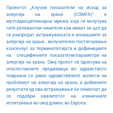
Проектот „Клучни показатели на исход за
алергија на храна (COMFA)“ е
мултидисциплинарна мрежа која ги вклучува
сите релевантни чинители кои имаат за цел да
ги унапредат истражувањата и иновациите за
алергија на храна , вклучително постигнување
консензус за терминологијата и дефинициите
на специфичните показатели/параметри на
алергија на храна. Овој проект се однесува на
општествените предизвици во здравството
поврзани со јавно здравствените аспекти на
проблемот на алергија на храна, а добиените
резултати од ова истражување ќе помогнат да
се подобри квалитетот на клиничките
испитувања во овој домен, во Европа.