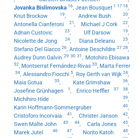
16
1
17
18
Jovanka Bislimovska
,
Jean Bousquet
,
19
20
Knut Brockow
,
Andrew Bush
,
21
22
Antonella Cianferoni
,
Michael J Cork
,
23
19
Adnan Custovic
,
Ulf Darsow
,
24
25
Nicolette de Jong
,
Diana Deleanu
,
26
27
28
Stefano Del Giacco
,
Antoine Deschildre
,
29
30
31
Audrey Dunn Galvin
,
Motohiro Ebisawa
32
33
,
Montserrat Fernández-Rivas
,
Marta Ferrer
34
5
24
,
Alessandro Fiocchi
,
Roy Gerth van Wijk
,
35
36
Maia Gotua
,
Kate Grimshaw
,
1
37
38
Josefine Grünhagen
,
Enrico Heffler
,
39
Michihiro Hide
,
40
Karin Hoffmann-Sommergruber
,
41
42
Cristoforo Incorvaia
,
Christer Janson
,
43
44
45
Swen Malte John
,
Carla Jones
,
46
47
48
Marek Jutel
,
Norito Katoh
,