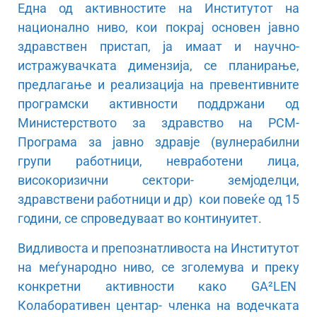
Една од активностите на Институтот на
национално ниво, кои покрај основен јавно
здравствен пристап, ја имаат и научно-
истражувачката димензија, се планирање,
предлагање и реализација на превентивните
програмски активности поддржани од
Министерството за здравство на РСМ-
Програма за јавно здравје (вулнeрабилни
групи работници, невработени лица,
високоризични сектори- земјоделци,
здравствени работници и др) кои повеќе од 15
години, се спроведуваат во континуитет.
Видливоста и препознатливоста на Институтот
на меѓународно ниво, се зголемува и преку
конкретни активности како GA²LEN
Колаборативен центар- членка на водечката