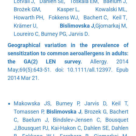
Lötvall J
,
Dahlén SE
,
Toskala EM
,
Baelum J
,
Brożek GM
,
Kasper L
,
Kowalski ML
,
Howarth PH
,
Fokkens WJ
,
Bachert C
,
Keil T
,
Krämer U
,
Bislimovska J
,
Gjomarkaj M
,
Loureiro C
,
Burney PG
,
Jarvis D
.
Geographical variation in the prevalence of
sensitization to common aeroallergens in adults:
the GA(2) LEN survey.
Allergy.
2014
May;69(5):643-51. doi: 10.1111/all.12397. Epub
2014 Mar 21.
Makowska JS, Burney P, Jarvis D, Keil T,
Tomassen P,
Bislimovska J
, Brozek G, Bachert
C, Baelum J, Bindslev-Jensen C, Bousquet
J,Bousquet PJ, Kai-Hakon C, Dahlen SE, Dahlen