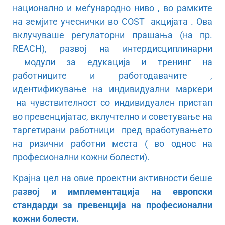
национално и меѓународно ниво , во рамките
на земјите учеснички во COST акцијата . Ова
вклучуваше регулаторни прашања (на пр.
REACH), развој на интердисциплинарни
модули за едукација и тренинг на
работниците и работодавачите ,
идентификување на индивидуални маркери
на чувствителност со индивидуален пристап
во превенцијатас, вклучтелно и советување на
таргетирани работници пред вработувањето
на ризични работни места ( во однос на
професионални кожни болести).
Крајна цел на овие проектни активности беше
р
азвој и имплементација на европски
стандарди за превенција на професионални
кожни болести.