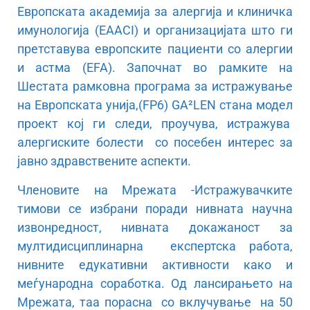
Европската академија за алергија и клиничка
имунологија (EAACI) и организацијата што ги
претставува европските пациенти со алергии
и астма (EFA). Започнат во рамките на
Шестата рамковна програма за истражување
на Европската унија,(FP6) GA²LEN стана модел
проект кој ги следи, проучува, истражува
алергиските болести со посебен интерес за
јавно здравствените аспекти.
Членовите на Мрежата -Истражувачките
тимови се избрани поради нивната научна
извонредност, нивната докажаност за
мултидисциплинарна експертска работа,
нивните едукативни активности како и
меѓународна соработка. Од лансирањето на
Мрежата, таа порасна со вклучување на 50