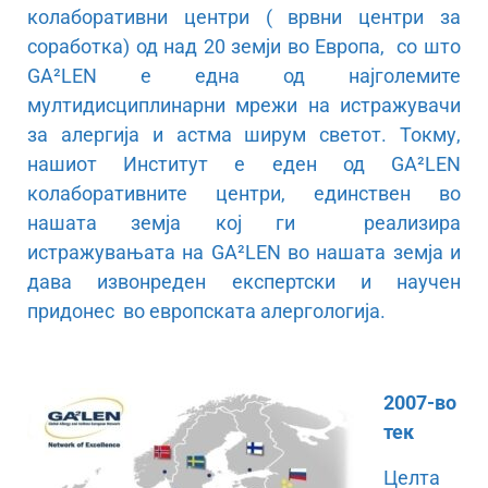
колаборативни центри ( врвни центри за
соработка) од над 20 земји во Европа, со што
GA²LEN е една од најголемите
мултидисциплинарни мрежи на истражувачи
за алергија и астма ширум светот. Токму,
нашиот Институт е еден од GA²LEN
колаборативните центри, единствен во
нашата земја кој ги реализира
истражувањата на GA²LEN во нашата земја и
дава извонреден експертски и научен
придонес во европската алергологија.
2007-во
тек
Целта