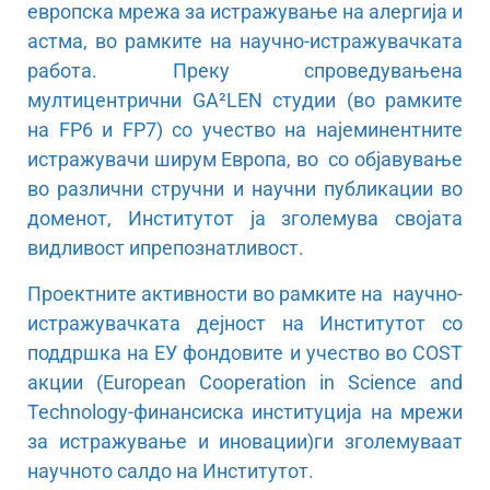
европска мрежа за истражување на алергија и
астма, во рамките на научно-истражувачката
работа. Преку спроведувањена
мултицентрични GA²LEN студии (во рамките
на FP6 и FP7) со учество на најеминентните
истражувачи ширум Европа, во со објавување
во различни стручни и научни публикации во
доменот, Институтот ја зголемува својата
видливост ипрепознатливост.
Проектните активности во рамките на научно-
истражувачката дејност на Институтот со
поддршка на ЕУ фондовите и учество во COST
акции (European Cooperation in Science and
Technology-финансиска институција на мрежи
за истражување и иновации)ги зголемуваат
научното салдо на Институтот.