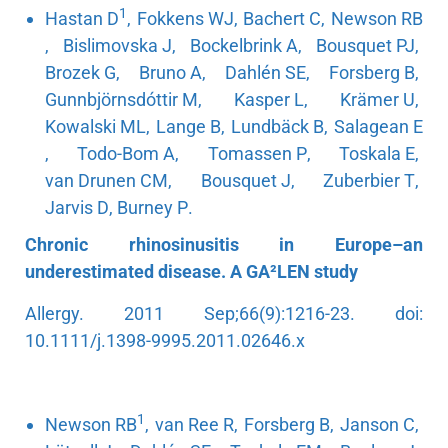
1
Hastan D
,
Fokkens WJ
,
Bachert C
,
Newson RB
,
Bislimovska J
,
Bockelbrink A
,
Bousquet PJ
,
Brozek G
,
Bruno A
,
Dahlén SE
,
Forsberg B
,
Gunnbjörnsdóttir M
,
Kasper L
,
Krämer U
,
Kowalski ML
,
Lange B
,
Lundbäck B
,
Salagean E
,
Todo-Bom A
,
Tomassen P
,
Toskala E
,
van Drunen CM
,
Bousquet J
,
Zuberbier T
,
Jarvis D
,
Burney P
.
Chronic rhinosinusitis in Europe–an
underestimated disease. A GA²LEN study
Allergy.
2011 Sep;66(9):1216-23. doi:
10.1111/j.1398-9995.2011.02646.x
1
Newson RB
,
van Ree R
,
Forsberg B
,
Janson C
,