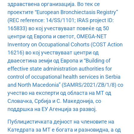
здравствена организација. Во тек се
проектите “European Bronchiectasis Registry”
(REC reference: 14/SS/1101; IRAS project ID:
165833) во кој учествуваат повеќе од 50
центри од Европа и светот, OMEGA-NET
Inventory on Occupational Cohorts (COST Action
16216) во кој учествуваат центри од
дваесетина земји од Европа и “Building of
effective state administration authorities for
control of occupational health services in Serbia
and North Macedonia” (SAMRS/2021/ZB/1/8) со
учество на експерти од областа на МТ од
Словачка, Србија и С. Македонија, со
поддршка на ЕУ Агенција за развој.
Публицистичката дејност на членовите на
Катедрата за МТ е богата и разновидна, а од