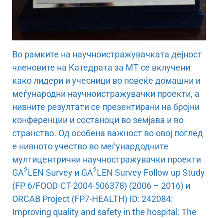
Во рамките на научноистражувачката дејност
членовите на Катедрата за МТ се вклучени
како лидери и учесници во повеќе домашни и
меѓународни научноистражувачки проекти, а
нивните резултати се презентирани на бројни
конференции и состаноци во земјава и во
странство. Од особена важност во овој поглед
е нивното учество во меѓунардодните
мултицентрични научностражувачки проекти
2
2
GA
LEN Survey и GA
LEN Survey Follow up Study
(FP 6/FOOD-CT-2004-506378) (2006 – 2016) и
ORCAB Project (FP7-HEALTH) ID: 242084:
Improving quality and safety in the hospital: The