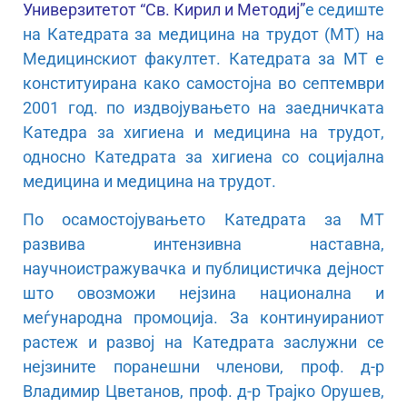
Универзитетот “Св. Кирил и Методиј”
е седиште
на Катедрата за медицина на трудот (МТ) на
Медицинскиот факултет. Катедрата за МТ е
конституирана како самостојна во септември
2001 год. по издвојувањето на заедничката
Катедра за хигиена и медицина на трудот,
односно Катедрата за хигиена со социјална
медицина и медицина на трудот.
По осамостојувањето Катедрата за МТ
развива интензивна наставна,
научноистражувачка и публицистичка дејност
што овозможи нејзина национална и
меѓународна промоција. За континуираниот
растеж и развој на Катедрата заслужни се
нејзините поранешни членови, проф. д-р
Владимир Цветанов, проф. д-р Трајко Орушев,