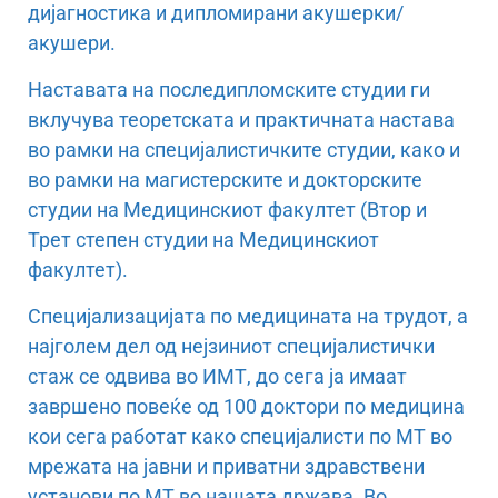
дијагностика и дипломирани акушерки/
акушери.
Наставата на последипломските студии ги
вклучува теоретската и практичната настава
во рамки на специјалистичките студии, како и
во рамки на магистерските и докторските
студии на Медицинскиот факултет (Втор и
Трет степен студии на Медицинскиот
факултет).
Специјализацијата по медицината на трудот, а
најголем дел од нејзиниот специјалистички
стаж се одвива во ИМТ, до сега ја имаат
завршено повеќе од 100 доктори по медицина
кои сега работат како специјалисти по МТ во
мрежата на јавни и приватни здравствени
установи по МТ во нашата држава. Во