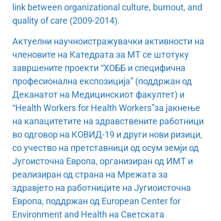
link between organizational culture, burnout, and
quality of care (2009-2014).
Актуелни научноистражувачки активности на
членовите на Катедрата за МТ се штотуку
завршените проекти “ХОББ и специфична
професионална експозиција” (поддржан од
Деканатот на Медицинскиот факултет) и
“Health Workers for Health Workers”за јакнење
на капацитетите на здравствените работници
во одговор на КОВИД-19 и други нови ризици,
со учество на претставници од осум земји од
Југоисточна Европа, организиран од ИМТ и
реализиран од страна на Мрежата за
здравјето на работниците на Југиоисточна
Европа, поддржан од European Center for
Environment and Health на Светската