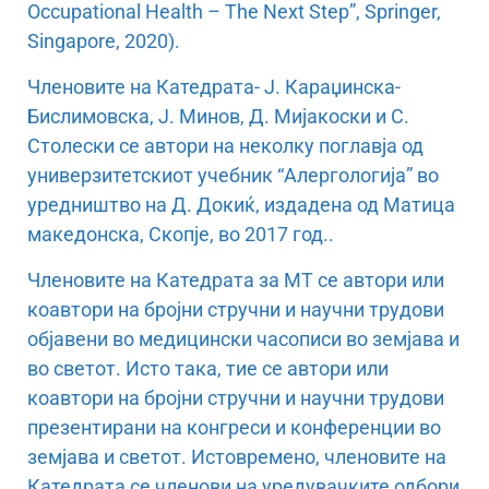
Occupational Health – The Next Step”, Springer,
Singapore, 2020).
Членовите на Катедрата- Ј. Караџинска-
Бислимовска, Ј. Минов, Д. Мијакоски и С.
Столески се автори на неколку поглавја од
универзитетскиот учебник “Алергологија” во
уредништво на Д. Докиќ, издадена од Матица
македонска, Скопје, во 2017 год..
Членовите на Катедрата за МТ се автори или
коавтори на бројни стручни и научни трудови
објавени во медицински часописи во земјава и
во светот. Исто така, тие се автори или
коавтори на бројни стручни и научни трудови
презентирани на конгреси и конференции во
земјава и светот. Истовремено, членовите на
Катедрата се членови на уредувачките одбори