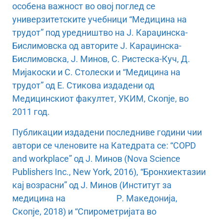
особена важност во овој поглед се
универзитетските учебници “Медицина на
трудот” под уредништво на Ј. Караџинска-
Бислимовска од авторите Ј. Караџинска-
Бислимовска, Ј. Минов, С. Ристеска-Куч, Д.
Мијакоски и С. Столески и “Медицина на
трудот” од Е. Стикова издадени од
Медицинскиот факултет, УКИМ, Скопје, во
2011 год.
Публикации издадени последниве години чии
автори се членовите на Катедрата се: “COPD
and workplace” од Ј. Минов (Nova Science
Publishers Inc., New York, 2016), “Бронхиектазии
кај возрасни” од Ј. Минов (Институт за
медицина на Р. Македонија,
Скопје, 2018) и “Спирометријата во