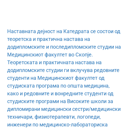
Наставната дејност на Катедрата се состои од
теоретска и практична настава на
додипломските и последипломските студии на
Медицинскиот факултет во Скопје.
Теоретската и практичната настава на
додипломските студии ги вклучува редовните
студенти на Медицинскиот факултет од
студиската програма по општа медицина,
како и редовните и вонредните студенти од
студиските програми на Високите школи за
дипломирани медицински сестри/медицински
техничари, физиотерапевти, логопеди,
инженери по медицинско-лабораториска