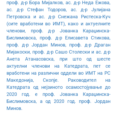
проф. д-р Бора Мијалков, ас. д-р Неда Ежова,
ас. д-р Стефан Тодоров, ас. д-р Јулијана
Петровска и ас. д-р Снежана Ристеска-Куч
(сите вработени во ИМТ), како и актуелните
членови, проф. д-р Јованка Караџинска-
Бислимовска, проф. д-р Елисавета Стикова,
проф. д-р Јордан Минов, проф. д-р Драган
Мијакоски, проф. д-р Сашо Столески и ас. д-р
Анета Атанасовска, при што од шесте
актуелни членови на Катедрата, пет се
вработени на различни оддели во ИМТ на РС
Македонија, Скопје. Раководител на
Катедрата од нејзиното осамостојување до
2020 год. е проф. Јованка Караџинска-
Бислимовска, а од 2020 год. проф. Јордан
Минов.