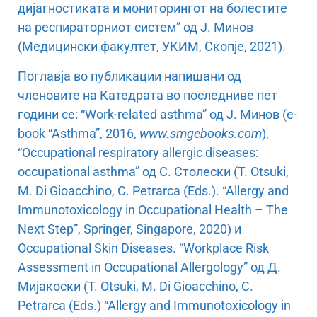
дијагностиката и мониторингот на болестите
на респираторниот систем” од Ј. Минов
(Медицински факултет, УКИМ, Скопје, 2021).
Поглавја во публикации напишани од
членовите на Катедрата во последниве пет
години се: “Work-related asthma” од Ј. Минов (e-
book “Asthma”, 2016,
www.smgebooks.com
),
“Occupational respiratory allergic diseases:
occupational asthma” од С. Столески (T. Otsuki,
M. Di Gioacchino, C. Petrarca (Eds.). “Allergy and
Immunotoxicology in Occupational Health – The
Next Step”, Springer, Singapore, 2020) и
Occupational Skin Diseases. “Workplace Risk
Assessment in Occupational Allergology” од Д.
Мијакоски (T. Otsuki, M. Di Gioacchino, C.
Petrarca (Eds.) “Allergy and Immunotoxicology in