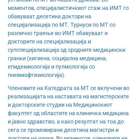
моментов, специјалистичкиот стаж на ИМТ го
обавуваат десетина доктори на
специјализација по МТ. Турнуси по МТ со
различно траење во ИМТ обавуваат и
докторите на специјализација и
супспецијализација од сродните медицински
гранки (хигиена, социјална медицина,
епидемиологија и пулмологија со
пневмофтизиологија).
Членовите на Катедрата за МТ се вклучени во
реализацијата на наставата на магистерските
и докторските студии на Медицинскиот
факултет од областите на клиничка медицина
и јавно здравство, а како резултат на тоа до
сега се промовирани десетина магистри и
доктори на науки. Во моментов, членовите на