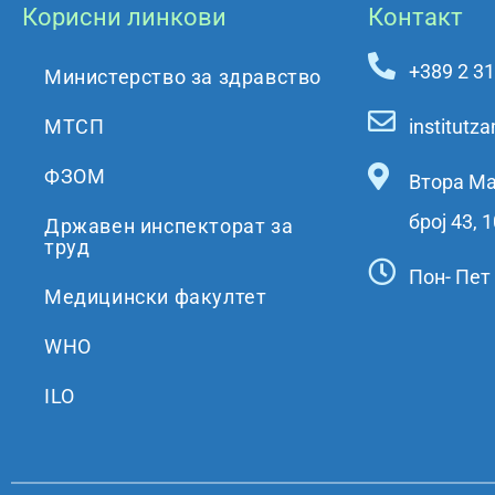
Корисни линкови
Контакт
+389 2 3
Министерство за здравство
МТСП
institut
ФЗОМ
Втора Ма
број 43, 
Државен инспекторат за
труд
Пон- Пет 
Медицински факултет
WHO
ILO