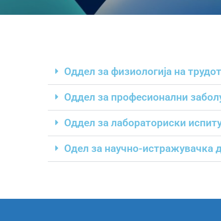
Оддел за физиологија на трудо
Оддел за професионални заболу
Оддел за лабораториски испит
Oдел за научно-истражувачка д