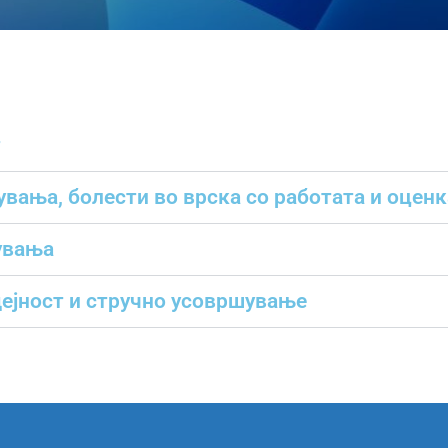
т
вања, болести во врска со работата и оценк
увања
ејност и стручно усовршување