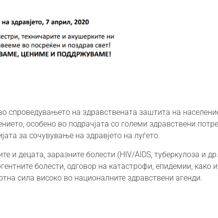
 во спроведувањето на здравствената заштита на населени
ението, особено во подрачјата со големи здравствени потр
јата за сочувување на здравјето на луѓето.
те и децата, заразните болести (HIV/AIDS, туберкулоза и др.
ргентните болести, одговор на катастрофи, епидемии, како 
ботна сила високо во националните здравствени агенди.