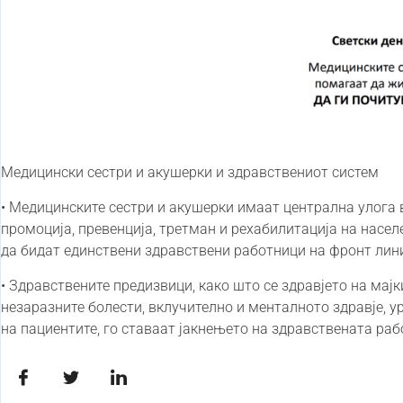
Медицински сестри и акушерки и здравствениот систем
• Медицинските сестри и акушерки имаат централна улога
промоција, превенција, третман и рехабилитација на насел
да бидат единствени здравствени работници на фронт лини
• Здравствените предизвици, како што се здравјето на мајки
незаразните болести, вклучително и менталното здравје, у
на пациентите, го ставаат јакнењето на здравствената ра