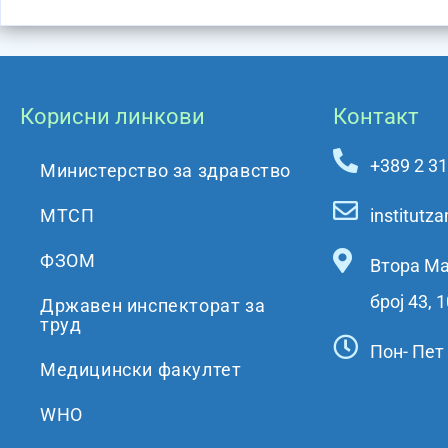
Корисни линкови
Контакт
+389 2 3
Министерство за здравство
МТСП
institut
ФЗОМ
Втора Ма
број 43, 
Државен инспекторат за
труд
Пон- Пет 
Медицински факултет
WHO