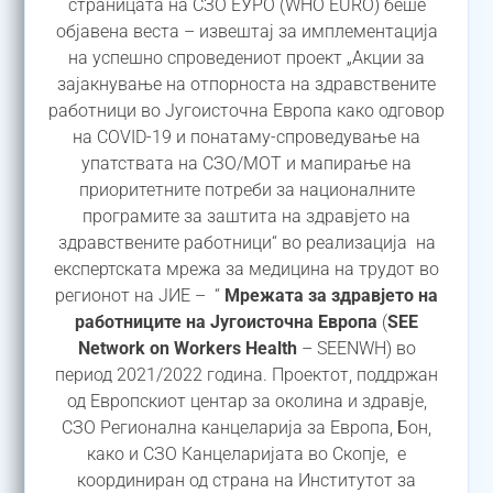
страницата на СЗО ЕУРО (WHO EURO) беше
објавена веста – извештај за имплементација
на успешно спроведениот проект „Акции за
зајакнување на отпорноста на здравствените
работници во Југоисточна Европа како одговор
на COVID-19 и понатаму-спроведување на
упатствата на СЗО/МОТ и мапирање на
приоритетните потреби за националните
програмите за заштита на здравјето на
здравствените работници“ во реализација на
експертската мрежа за медицина на трудот во
регионот на ЈИЕ – “
Мрежата за здравјето на
работниците на Југоисточна Европа
(
SEE
Network on Workers Health
– SEENWH) во
период 2021/2022 година. Проектот, поддржан
од Европскиот центар за околина и здравје,
СЗО Регионална канцеларија за Европа, Бон,
како и СЗО Канцеларијата во Скопје, е
координиран од страна на Институтот за