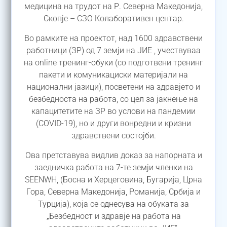
медицина на трудот на Р. Северна Македонија,
Скопје – СЗО Колаборативен центар.
Во рамките на проектот, над 1600 здравствени
работници (ЗР) од 7 земји на ЈИЕ , учествуваа
на online тренинг-обуки (со подготвени тренинг
пакети и комуникациски материјали на
национални јазици), посветени на здравјето и
безбедноста на работа, со цел за јакнење на
капацитетите на ЗР во услови на пандемии
(COVID-19), но и други вонредни и кризни
здравствени состојби.
Ова претставува видлив доказ за напорната и
заедничка работа на 7-те земји членки на
SEENWH, (Босна и Херцеговина, Бугарија, Црна
Гора, Северна Македонија, Романија, Србија и
Турција), која се однесува на обуката за
„Безбедност и здравје на работа на