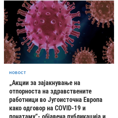
НОВОСТ
„Акции за зајакнување на
отпорноста на здравствените
работници во Југоисточна Европа
како одговор на COVID-19 и
понатаму“- објавена публикација и