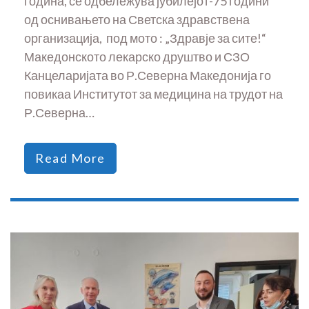
година, се одбележува јубилејот-75 години
од оснивањето на Светска здравствена
организација, под мото : „Здравје за сите!“
Македонското лекарско друштво и СЗО
Канцеларијата во Р.Северна Македонија го
повикаа Институтот за медицина на трудот на
Р.Северна…
Read More