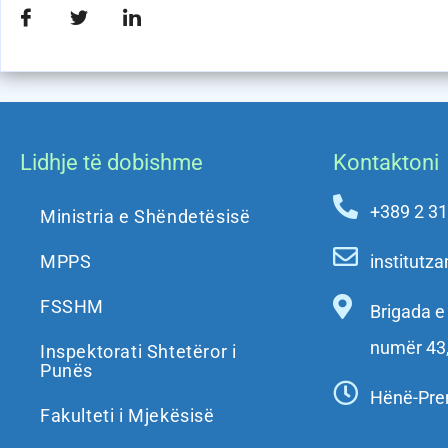
Lidhje të dobishme
Kontaktoni
+389 2 3
Ministria e Shëndetësisë
MPPS
institut
FSSHM
Brigada 
numër 43
Inspektorati Shtetëror i
Punës
Hënë-Pre
Fakulteti i Mjekësisë