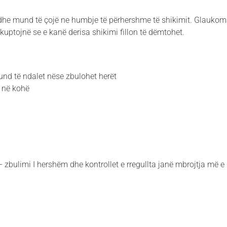
 dhe mund të çojë ne humbje të përhershme të shikimit. Glauko
uptojnë se e kanë derisa shikimi fillon të dëmtohet.
nd të ndalet nëse zbulohet herët
r në kohë
 – zbulimi I hershëm dhe kontrollet e rregullta janë mbrojtja më e