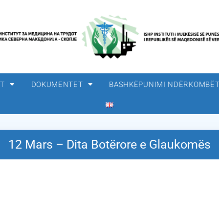
ET
DOKUMENTET
BASHKËPUNIMI NDËRKOMBË
12 Mars – Dita Botërore e Glaukomës