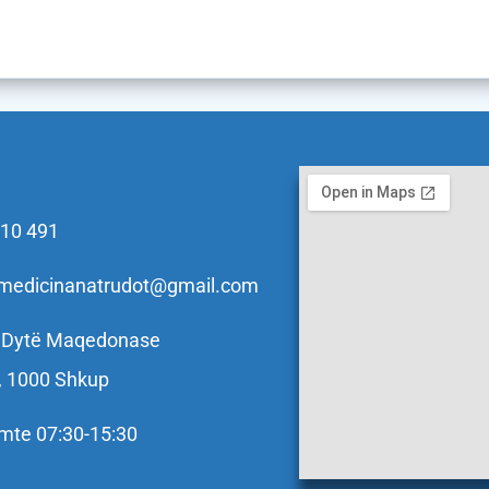
110 491
zamedicinanatrudot@gmail.com
e Dytë Maqedonase
, 1000 Shkup
mte 07:30-15:30