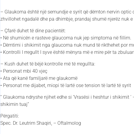
– Glaukoma është një semundje e syrit që dëmton nervin optic
zhvillohet ngadalë dhe pa dhimbje, prandaj shumë njerëz nuk e k
– Çfarë duhet të dine pacientët:
• Në shumicën e rasteve glaucoma nuk jep simptoma në fillim.
• Dëmtimi i shikimit nga glaucoma nuk mund të rikthehet por mu
• Kontrolli I rregullt I syve është mënyra më e mire për ta zbulua
– Kush duhet të bëjë kontrolle më të rregullta:
• Personat mbi 40 vjeç
• Ata që kanë familjarë me glaukomë
• Personat me dijabet, miopi të lartë ose tension të lartë të syrit
“ Glaukoma ndryshe njihet edhe si ‘Vrasësi i heshtur i shikimit ‘
shikimin tuaj”
Përgatiti:
Spec. Dr. Leutrim Shaqiri, – Oftalmolog